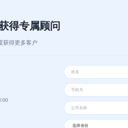
获得专属顾问
度获得更多客户
:00