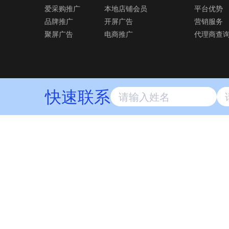
爱采购推广
本地店铺会员
平台优势
营销效果
品牌推广
开屏广告
营销服务
聚屏广告
电商推广
代理商查
投放本地推广后，童程童美点击率相比之前提
65% ，成功借力本地推广吸引了潜在学生
快速联系