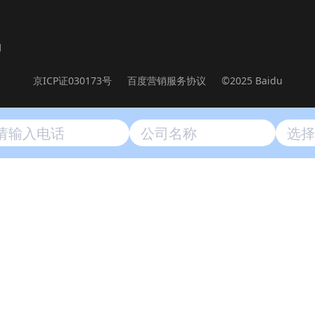
询
升72%，转化率提升17%，转化成本一度降低
京ICP证030173号
百度营销服务协议
©2025 Baidu
到校转化，引领了少儿编程教育行业营销的风尚。