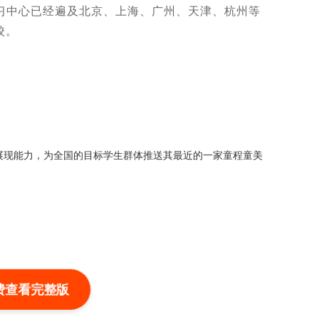
习中心已经遍及北京、上海、广州、天津、杭州等
校。
展现能力，为全国的目标学生群体推送其最近的一家童程童美
费查看完整版
创意），保证本地推广投放拥有较好的基础，并将推广地域设