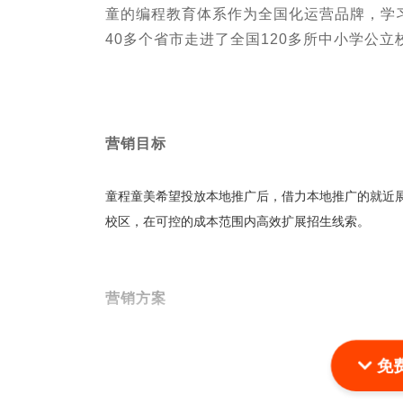
童的编程教育体系作为全国化运营品牌，学
40多个省市走进了全国120多所中小学公立
营销目标
童程童美希望投放本地推广后，借力本地推广的就近
校区，在可控的成本范围内高效扩展招生线索。
营销方案
计划与单元设置
免
童程童美直接复制常规网链投放的计划和单元（词和