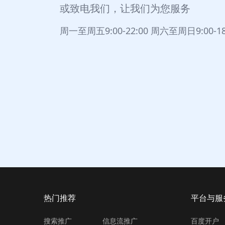
或致电我们，让我们为您服务
周一至周五9:00-22:00 周六至周日9:00-18
1、头图用过明星代言来体现品牌价值，效
2、加入banner，输出品牌特点，吸引用户
3、【0元领课】激发用户兴趣，更高效获取
4、课程分门别类呈现，切入差异化的用户
5、课程页用明星视频承接，第一时间吸引
6、图文方式呈现课程详情，通过品牌价值
热门推荐
平台与服
搜索推广
信息流推广
百度开户