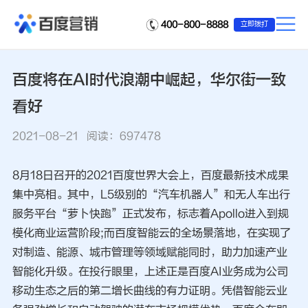
400-800-8888
立即拨打
百度将在AI时代浪潮中崛起，华尔街一致
看好
2021-08-21
阅读：
697478
8月18日召开的2021百度世界大会上，百度最新技术成果
集中亮相。其中，L5级别的“汽车机器人”和无人车出行
服务平台“萝卜快跑”正式发布，标志着Apollo进入到规
模化商业运营阶段;而百度智能云的全场景落地，在实现了
对制造、能源、城市管理等领域赋能同时，助力加速产业
智能化升级。在投行眼里，上述正是百度AI业务成为公司
移动生态之后的第二增长曲线的有力证明。凭借智能云业