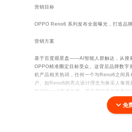
营销目标
OPPO Reno6 系列发布全面曝光，打
营销方案
基于百度观星盘——AI智能人群触达，从
OPPO精准圈定目标受众。这背后品牌数字
机产品相关热词，任何一个与Reno6之间
户。如Reno6的亮点设计理念为焕采人像
能对Reno6更感兴趣。而百度端具有海量
和判断能力，能更精准找到对人像、视频、
免
的匹配度，使得与用户的精准链接成为可能