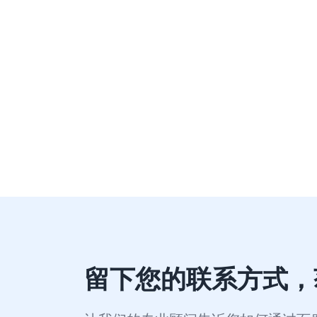
在这场新机发布营销的后链路打通中，AI洞
人周冬雨的海报和视频，夏日气息呼之欲出，一
精准捕捉周冬雨粉丝人群，激发情绪价值，
和搜索框联动，吸引用户主动完成品牌检索，
留下您的联系方式，
卖点、购机政策等;针对资讯场景实施追投