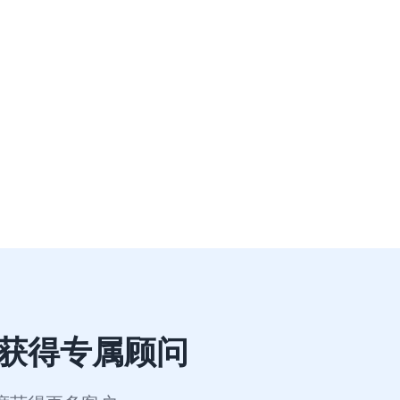
察持续发力。围绕发布主题"夏日晴海"，定制代言
句代言Slogan"在我眼里你会发光"撩拨人心，
进一步抢占目标用户心智。还通过更有创意的开屏
刺激用户强效转化;针对搜索场景灵活输出Reno6
获得专属顾问
检索人群，促进购买转化。