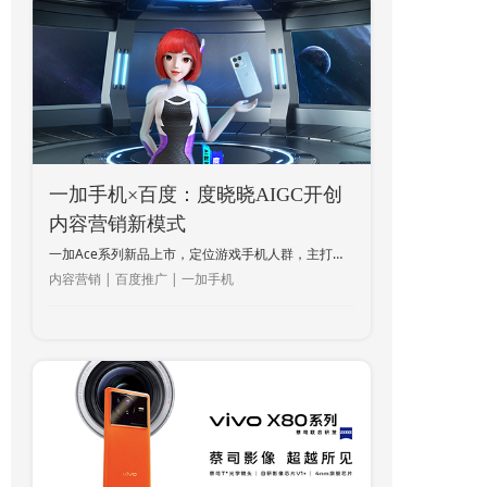
一加手机×百度：度晓晓AIGC开创
内容营销新模式
一加Ace系列新品上市，定位游戏手机人群，主打性能；但同期竞品也纷纷发布新品争夺市场份额。通过百度观星盘数据洞察得知，近9成的手机搜索用户具有明确品牌偏好，面对手机行业内卷严重的情况，一加新品发布如何脱颖而出，品效双收？
内容营销 | 百度推广 | 一加手机