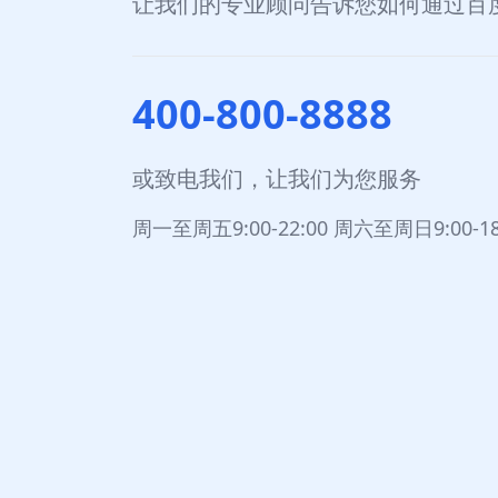
让我们的专业顾问告诉您如何通过百
营销效果
Reno6这场发布会打造了品牌焕新的高光
400-800-8888
用户品牌偏好和搜索收口效率均显著提升，让O
或致电我们，让我们为您服务
周一至周五9:00-22:00 周六至周日9:00-18