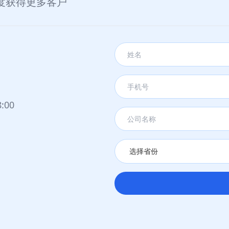
度获得更多客户
时刻，发布会直播参与人数超百万、搜索热度暴涨、
PPO Reno6在激烈的手机新品竞争中脱颖而出!
:00